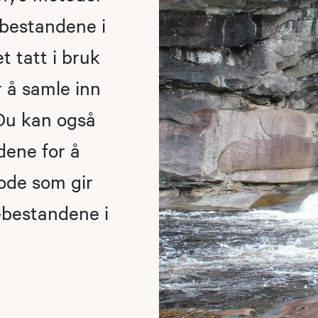
ebestandene i
t tatt i bruk
r å samle inn
 Du kan også
rdene for å
ode som gir
ebestandene i