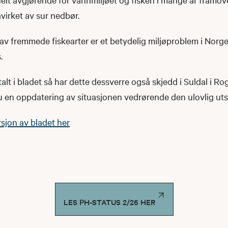
virket av sur nedbør.
 av fremmede fiskearter er et betydelig miljøproblem i Norge,
.
alt i bladet så har dette dessverre også skjedd i Suldal i Ro
u en oppdatering av situasjonen vedrørende den ulovlig uts
sjon av bladet her
LES PH-STATUS 2/26 HER