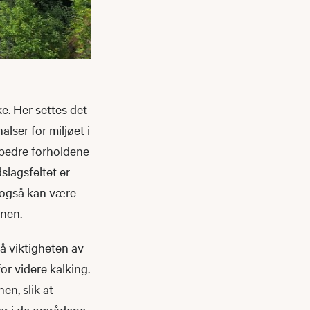
e. Her settes det
lser for miljøet i
 bedre forholdene
slagsfeltet er
om også kan være
anen.
å viktigheten av
r videre kalking.
en, slik at
ver i de områdene