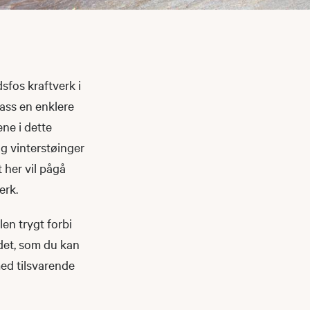
sfos kraftverk i
lass en enklere
ne i dette
og vinterstøinger
 her vil pågå
erk.
len trygt forbi
idet, som du kan
med tilsvarende