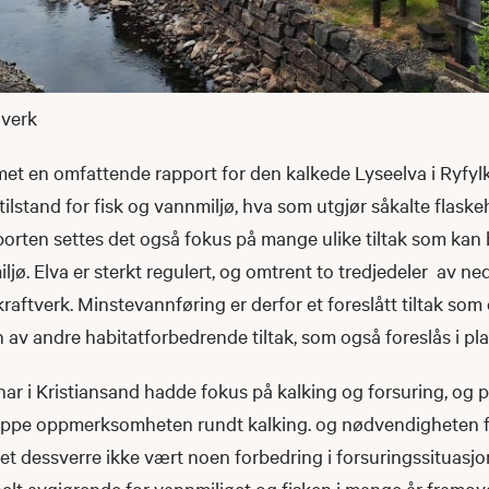
 verk
et en omfattende rapport for den kalkede Lyseelva i Ryfylk
ilstand for fisk og vannmiljø, hva som utgjør såkalte flaskeha
porten settes det også fokus på mange ulike tiltak som kan
ljø. Elva er sterkt regulert, og omtrent to tredjedeler av ned
e kraftverk. Minstevannføring er derfor et foreslått tiltak s
en av andre habitatforbedrende tiltak, som også foreslås i pl
r i Kristiansand hadde fokus på kalking og forsuring, og p
 oppe oppmerksomheten rundt kalking. og nødvendigheten fo
det dessverre ikke vært noen forbedring i forsuringssituasjon
helt avgjørende for vannmiljøet og fisken i mange år framo