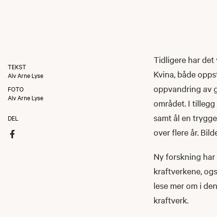
Tidligere har det
TEKST
Kvina, både oppst
Alv Arne Lyse
oppvandring av gy
FOTO
Alv Arne Lyse
området. I tilleg
samt ål en trygge
DEL
over flere år. Bi
Ny forskning har h
kraftverkene, ogs
lese mer om i den
kraftverk.