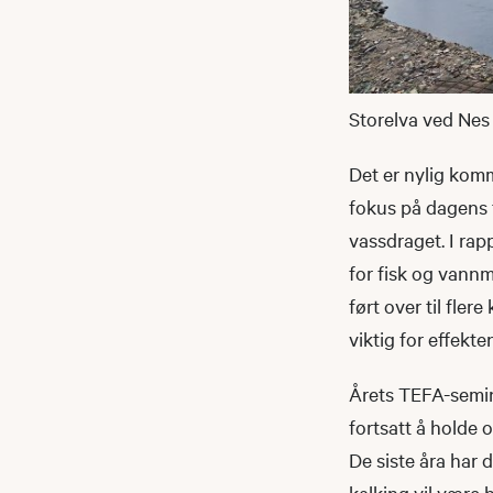
Storelva ved Nes
Det er nylig komm
fokus på dagens t
vassdraget. I rap
for fisk og vannmi
ført over til fler
viktig for effekt
Årets TEFA-semina
fortsatt å holde
De siste åra har 
kalking vil være 