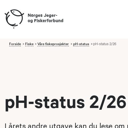
Forside
Fiske
Våre fiskeprosjekter
pH-status
pH-status 2/26
pH-status 2/26
I årets andre utgave kan du lese om