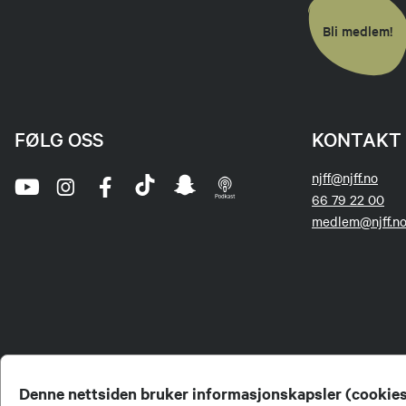
Bli medlem!
FØLG OSS
KONTAKT 
njff@njff.no
66 79 22 00
medlem@njff.n
Denne nettsiden bruker informasjonskapsler (cookie