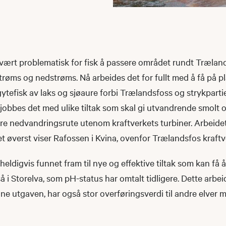
 vært problematisk for fisk å passere området rundt Træland
røms og nedstrøms. Nå arbeides det for fullt med å få på p
tefisk av laks og sjøaure forbi Trælandsfoss og strykpartie
g jobbes det med ulike tiltak som skal gi utvandrende smolt 
re nedvandringsrute utenom kraftverkets turbiner. Arbeidet
ldet øverst viser Rafossen i Kvina, ovenfor Trælandsfos kraftv
eldigvis funnet fram til nye og effektive tiltak som kan få å
å i Storelva, som pH-status har omtalt tidligere. Dette arbe
ne utgaven, har også stor overføringsverdi til andre elver 