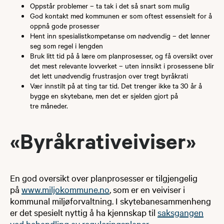
Oppstår problemer – ta tak i det så snart som mulig
God kontakt med kommunen er som oftest essensielt for å
oppnå gode prosesser
Hent inn spesialistkompetanse om nødvendig – det lønner
seg som regel i lengden
Bruk litt tid på å lære om planprosesser, og få oversikt over
det mest relevante lovverket – uten innsikt i prosessene blir
det lett unødvendig frustrasjon over tregt byråkrati
Vær innstilt på at ting tar tid. Det trenger ikke ta 30 år å
bygge en skytebane, men det er sjelden gjort på
tre måneder.
«Byrå​​k​rati​​veiviser»​​​
En god oversikt over planprosesser er tilgjengelig
på
www.miljok​ommune.no
, som er en veiviser i
kommunal miljøforvaltning. I skytebanesammenheng
er det spesielt nyttig å ha kjennskap til
saksgangen
ved behandling av reguleringsplaner. ​