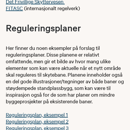
Det Frivillige Skyttervesen
FITASC
(internasjonalt regelverk)​
Regulerings​planer​
Her finner du noen eksempler på forslag til
reguleringsplaner. Disse planene er relativt
omfattende, men gir et bilde av hvor mang ulike
elementer som kan være aktuelle når et nytt område
skal reguleres til skytebane. Planene inneholder også
en del gode illustrasjoner/tegninger av både baner og
støydempede standplassbygg, som kan være til
inspirasjon også for de som har planer om mindre
byggeprosjekter på eksisterende baner.
Reguleringsplan, eksempel 1
Reguleringsplan, eksempel 2
Reguleringsplan, eksempel 3