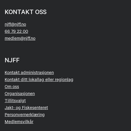
KONTAKT OSS
njff@njff.no
66 79 22 00
medlem@njff.no
NJFF
Kontakt administrasjonen
Kontakt ditt lokallag eller regionlag
Om oss
Organisasjonen
Tillitsvalgt
Jakt- og Fiskesenteret
Personvernerklæring
Medlemsvilkår