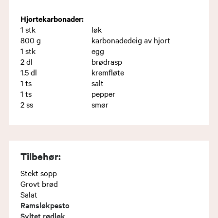
Hjortekarbonader:
1
stk
løk
800
g
karbonadedeig av hjort
1
stk
egg
2
dl
brødrasp
1.5
dl
kremfløte
1
ts
salt
1
ts
pepper
2
ss
smør
Tilbehør:
Stekt sopp
Grovt brød
Salat
Ramsløkpesto
Syltet rødløk