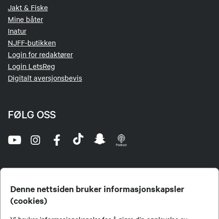
Jakt & Fiske
Mine båter
Inatur
NJFF-butikken
Login for redaktører
Login LetsReg
Digitalt aversjonsbevis
FØLG OSS
Denne nettsiden bruker informasjonskapsler
(cookies)
Norges Jeger- og Fiskerforbund (NJFF) er landets eneste landsdekkende organisasjon for