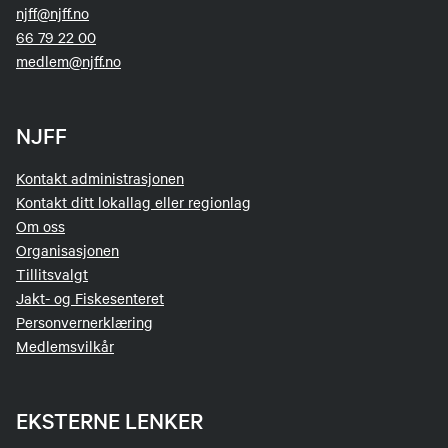
njff@njff.no
66 79 22 00
medlem@njff.no
NJFF
Kontakt administrasjonen
Kontakt ditt lokallag eller regionlag
Om oss
Organisasjonen
Tillitsvalgt
Jakt- og Fiskesenteret
Personvernerklæring
Medlemsvilkår
EKSTERNE LENKER