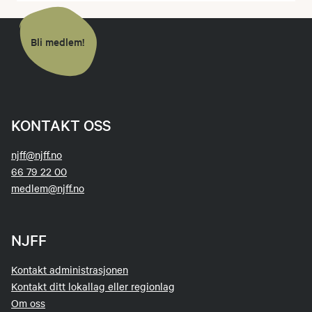
Bli medlem!
KONTAKT OSS
njff@njff.no
66 79 22 00
medlem@njff.no
NJFF
Kontakt administrasjonen
Kontakt ditt lokallag eller regionlag
Om oss