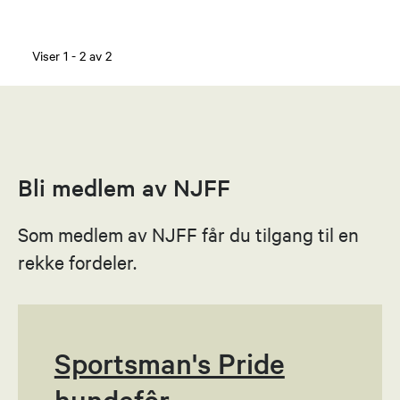
Viser
1
-
2
av
2
Bli medlem av NJFF
Som medlem av NJFF får du tilgang til en
rekke fordeler.
Sportsman's Pride
hundefôr