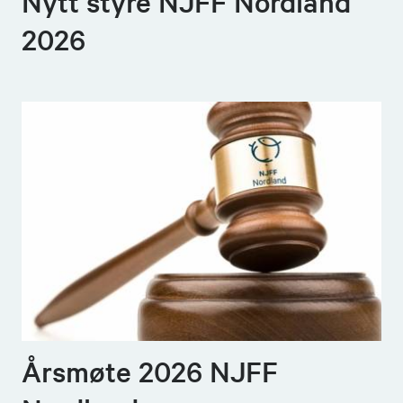
Nytt styre NJFF Nordland
2026
Ben-Andre Nilsen
Leder rifleutvalg
97197776
Send epost
Jim Roger Haugnes
Leder hagleutvalg
41284719
Send epost
Årsmøte 2026 NJFF
Elise Larsen