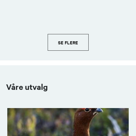
Tom Roger Strøm
Leder hundeutvalg
SE FLERE
99574163
Send epost
Beate Solli Nilsen
Våre utvalg
Kvinnekontakt
91741212
Send epost
Ylva Edvardsen-Kvam