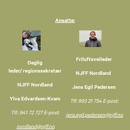
Ansatte:
Friluftsveileder
Daglig
leder/ regionssekretær
NJFF Nordland
NJFF Nordland
Jens Egil Pedersen
Ylva Edvardsen-Kvam
Tlf: 993 31 754 E-post:
Tlf.: 941 72 727 E-post:
jens.egil.pedersen@njff.no
nordland@njff.no