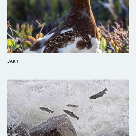
Økonomiansvarlig
94172727
Send epost
JAKT