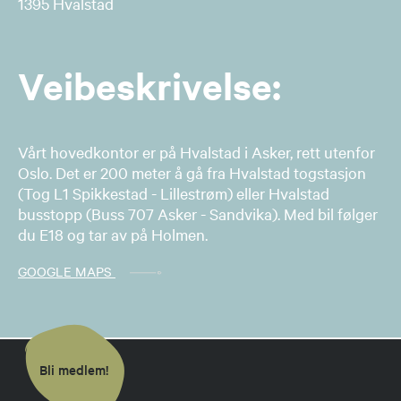
1395 Hvalstad
Veibeskrivelse:
Vårt hovedkontor er på Hvalstad i Asker, rett utenfor
Oslo. ​Det er 200 meter å gå fra Hvalstad togstasjon
(Tog L1 Spikkestad - Lillestrøm) eller Hvalstad
busstopp ​(Buss 707 Asker - Sandvika). Med bil følger
du E18 og tar av på Holmen.
GOOGLE MAPS
Bli medlem!