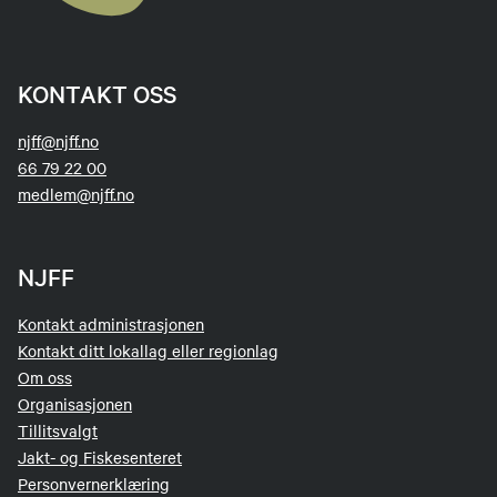
KONTAKT OSS
njff@njff.no
66 79 22 00
medlem@njff.no
NJFF
Kontakt administrasjonen
Kontakt ditt lokallag eller regionlag
Om oss
Organisasjonen
Tillitsvalgt
Jakt- og Fiskesenteret
Personvernerklæring