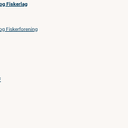
og Fiskerlag
og Fiskerforening
F