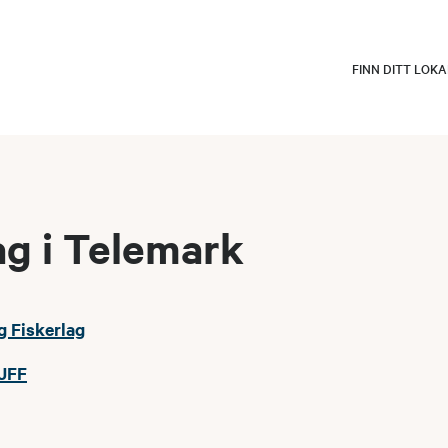
FINN DITT LOK
ag i Telemark
g Fiskerlag
 JFF