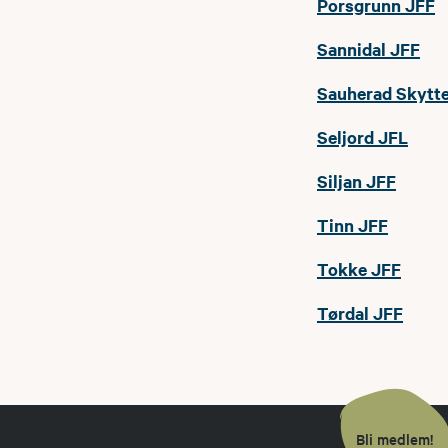
Porsgrunn JFF
Sannidal JFF
Sauherad Skytt
Seljord JFL
Siljan JFF
Tinn JFF
Tokke JFF
Tørdal JFF
Bli medlem!