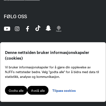
FØLG OSS
Denne nettsiden bruker informasjonskapsler
(cookies)
Norges Jeger- og Fiskerforbund (NJFF) er landets eneste landsdekkende organisasjon for
Vi bruker informasjonskapsler for å gjøre din opplevelse av
jegere og sportsfiskere og et av de viktigste miljøene for formidling av kunnskap om jakt og
fiske i Norge. Vi er en partipolitisk nøytral organisasjon, men har et sterkt jakt-, fiske-, og
NJFFs nettsteder bedre. Velg "godta alle" for å bidra med data til
naturpolitisk engasjement i mange saker.
statistikk, analyse og kommunikasjon.
Norges Jeger- og Fiskerforbund benytter informasjonskapsler på nettsiden.
Lokalforeninger tilsluttet Norges Jeger- og Fiskerforbund har ansvar for innhold de
Tilpass cookies
Godta alle
Avslå alle
publiserer på njff.no.