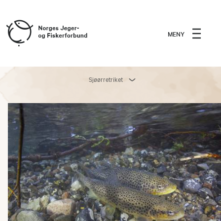
MENY
Sjøørretriket