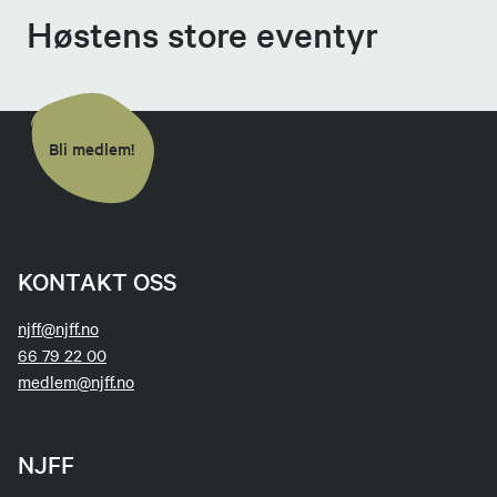
Høstens store eventyr
Bli medlem!
KONTAKT OSS
njff@njff.no
66 79 22 00
medlem@njff.no
NJFF