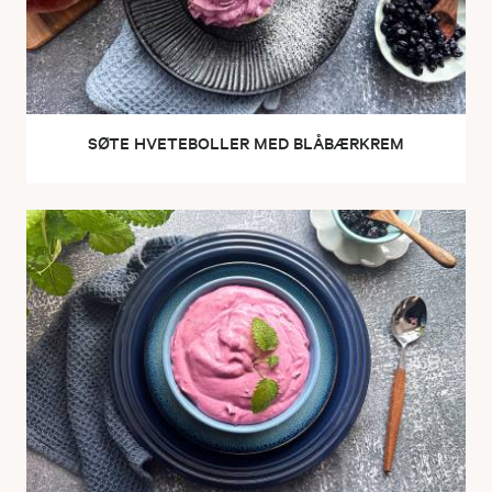
SØTE HVETEBOLLER MED BLÅBÆRKREM